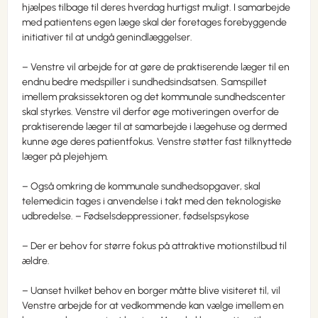
hjælpes tilbage til deres hverdag hurtigst muligt. I samarbejde
med patientens egen læge skal der foretages forebyggende
initiativer til at undgå genindlæggelser.
– Venstre vil arbejde for at gøre de praktiserende læger til en
endnu bedre medspiller i sundhedsindsatsen. Samspillet
imellem praksissektoren og det kommunale sundhedscenter
skal styrkes. Venstre vil derfor øge motiveringen overfor de
praktiserende læger til at samarbejde i lægehuse og dermed
kunne øge deres patientfokus. Venstre støtter fast tilknyttede
læger på plejehjem.
– Også omkring de kommunale sundhedsopgaver, skal
telemedicin tages i anvendelse i takt med den teknologiske
udbredelse. – Fødselsdeppressioner, fødselspsykose
– Der er behov for større fokus på attraktive motionstilbud til
ældre.
– Uanset hvilket behov en borger måtte blive visiteret til, vil
Venstre arbejde for at vedkommende kan vælge imellem en