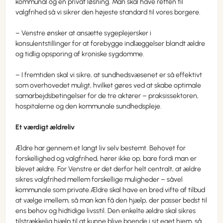
kommunal og en privat løsning. Man skal have retten til
valgfrihed så vi sikrer den højeste standard til vores borgere.
– Venstre ønsker at ansætte sygeplejersker i
konsulentstillinger for at forebygge indlæggelser blandt ældre
og tidlig opsporing af kroniske sygdomme.
– I fremtiden skal vi sikre, at sundhedsvæsenet er så effektivt
som overhovedet muligt, hvilket gøres ved at skabe optimale
samarbejdsbetingelser for de tre aktører – praksissektoren,
hospitalerne og den kommunale sundhedspleje.
Et værdigt ældreliv
Ældre har gennem et langt liv selv bestemt. Behovet for
forskellighed og valgfrihed, hører ikke op, bare fordi man er
blevet ældre. For Venstre er det derfor helt centralt, at ældre
sikres valgfrihed mellem forskellige muligheder – såvel
kommunale som private.Ældre skal have en bred vifte af tilbud
at vælge imellem, så man kan få den hjælp, der passer bedst til
ens behov og hidtidige livsstil. Den enkelte ældre skal sikres
tilstrækkelig hjælp til at kunne blive boende i sit eget hjem, så