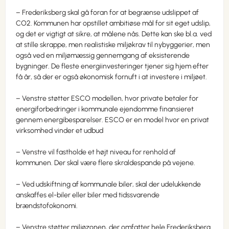
– Frederiksberg skal gå foran for at begrænse udslippet af
CO2. Kommunen har opstillet ambitiøse mål for sit eget udslip,
og det er vigtigt at sikre, at målene nås. Dette kan ske bl.a. ved
at stille skrappe, men realistiske miljøkrav til nybyggerier, men
også ved en miljømæssig gennemgang af eksisterende
bygninger. De fleste energiinvesteringer tjener sig hjem efter
få år, så der er også økonomisk fornuft i at investere i miljøet.
– Venstre støtter ESCO modellen, hvor private betaler for
energiforbedringer i kommunale ejendomme finansieret
gennem energibesparelser. ESCO er en model hvor en privat
virksomhed vinder et udbud
– Venstre vil fastholde et højt niveau for renhold af
kommunen. Der skal være flere skraldespande på vejene.
– Ved udskiftning af kommunale biler, skal der udelukkende
anskaffes el-biler eller biler med tidssvarende
brændstofokonomi.
– Venstre støtter miljøzonen, der omfatter hele Frederiksberg