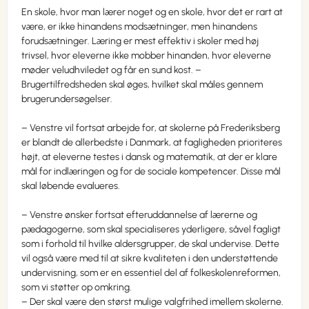
En skole, hvor man lærer noget og en skole, hvor det er rart at
være, er ikke hinandens modsætninger, men hinandens
forudsætninger. Læring er mest effektiv i skoler med høj
trivsel, hvor eleverne ikke mobber hinanden, hvor eleverne
møder veludhviledet og får en sund kost. –
Brugertilfredsheden skal øges, hvilket skal måles gennem
brugerundersøgelser.
– Venstre vil fortsat arbejde for, at skolerne på Frederiksberg
er blandt de allerbedste i Danmark, at fagligheden prioriteres
højt, at eleverne testes i dansk og matematik, at der er klare
mål for indlæringen og for de sociale kompetencer. Disse mål
skal løbende evalueres.
– Venstre ønsker fortsat efteruddannelse af lærerne og
pædagogerne, som skal specialiseres yderligere, såvel fagligt
som i forhold til hvilke aldersgrupper, de skal undervise. Dette
vil også være med til at sikre kvaliteten i den understøttende
undervisning, som er en essentiel del af folkeskolenreformen,
som vi støtter op omkring.
– Der skal være den størst mulige valgfrihed imellem skolerne.