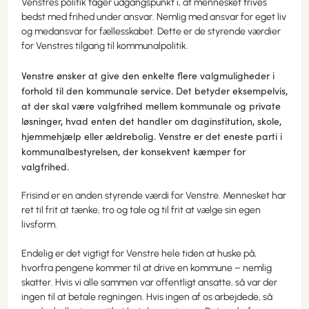
Venstres politik tager udgangspunkt i, at mennesket trives
bedst med frihed under ansvar. Nemlig med ansvar for eget liv
og medansvar for fællesskabet. Dette er de styrende værdier
for Venstres tilgang til kommunalpolitik.
Venstre ønsker at give den enkelte flere valgmuligheder i
forhold til den kommunale service. Det betyder eksempelvis,
at der skal være valgfrihed mellem kommunale og private
løsninger, hvad enten det handler om daginstitution, skole,
hjemmehjælp eller ældrebolig. Venstre er det eneste parti i
kommunalbestyrelsen, der konsekvent kæmper for
valgfrihed.
Frisind er en anden styrende værdi for Venstre. Mennesket har
ret til frit at tænke, tro og tale og til frit at vælge sin egen
livsform.
Endelig er det vigtigt for Venstre hele tiden at huske på,
hvorfra pengene kommer til at drive en kommune – nemlig
skatter. Hvis vi alle sammen var offentligt ansatte, så var der
ingen til at betale regningen. Hvis ingen af os arbejdede, så