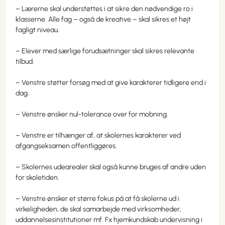
– Lærerne skal understøttes i at sikre den nødvendige ro i
klasserne. Alle fag – også de kreative – skal sikres et højt
fagligt niveau.
– Elever med særlige forudsætninger skal sikres relevante
tilbud.
– Venstre støtter forsøg med at give karakterer tidligere end i
dag.
– Venstre ønsker nul-tolerance over for mobning.
– Venstre er tilhænger af, at skolernes karakterer ved
afgangseksamen offentliggøres.
– Skolernes udearealer skal også kunne bruges af andre uden
for skoletiden.
– Venstre ønsker et større fokus på at få skolerne ud i
virkeligheden, de skal samarbejde med virksomheder,
uddannelsesinstitutioner mf. Fx hjemkundskab undervisning i