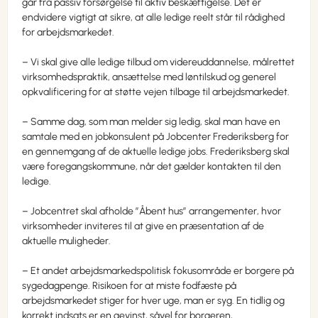
går fra passiv forsørgelse til aktiv beskæftigelse. Det er
endvidere vigtigt at sikre, at alle ledige reelt står til rådighed
for arbejdsmarkedet.
– Vi skal give alle ledige tilbud om videreuddannelse, målrettet
virksomhedspraktik, ansættelse med løntilskud og generel
opkvalificering for at støtte vejen tilbage til arbejdsmarkedet.
– Samme dag, som man melder sig ledig, skal man have en
samtale med en jobkonsulent på Jobcenter Frederiksberg for
en gennemgang af de aktuelle ledige jobs. Frederiksberg skal
være foregangskommune, når det gælder kontakten til den
ledige.
– Jobcentret skal afholde ”Åbent hus” arrangementer, hvor
virksomheder inviteres til at give en præsentation af de
aktuelle muligheder.
– Et andet arbejdsmarkedspolitisk fokusområde er borgere på
sygedagpenge. Risikoen for at miste fodfæste på
arbejdsmarkedet stiger for hver uge, man er syg. En tidlig og
korrekt indsats er en gevinst, såvel for borgeren,