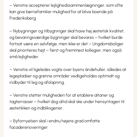
– Venstre accepterer lejlighedssammenlægninger, som ofte
kan give børnefamilier mulighed for at blive boende på
Frederiksberg.
– Nybygninger og tilbygninger skal have høj æstetisk kvalitet,
og bevaringsværdige bygninger skal bevares – hvilket burde
fortsat være en selvfølge, men ikke er det.– Ungdomsboliger
skal prioriteres højt – først og fremmest kollegier, men også
små lejligheder.
– Venstre vil ligeledes vogte over byens åndehuller, således at
legepladser og grønne områder vedligeholdes optimalt og
indbyder til leg og afslapning.
– Venstre støtter muligheden for at etablere altaner og
tagterrasser – hvilket dog altid skal ske under hensyntagen til
æstetikken og indbliksgener.
– Byfornyelsen skal i endnu højere grad omfatte
facaderenoveringer.