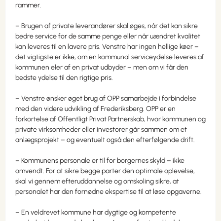
rammer.
– Brugen af private leverandører skal øges, når det kan sikre
bedre service for de samme penge eller når uændret kvalitet
kan leveres til en lavere pris. Venstre har ingen hellige køer –
det vigtigste er ikke, om en kommunal serviceydelse leveres af
kommunen eler af en privat udbyder – men om vi får den
bedste ydelse til den rigtige pris.
– Venstre ønsker øget brug af OPP samarbejde i forbindelse
med den videre udvikling af Frederiksberg. OPP er en
forkortelse af Offentligt Privat Partnerskab, hvor kommunen og
private virksomheder eller investorer går sammen om et
anlægsprojekt – og eventuelt også den efterfølgende drift.
– Kommunens personale er til for borgernes skyld – ikke
omvendt. For at sikre begge parter den optimale oplevelse,
skal vi gennem efteruddannelse og omskoling sikre, at
personalet har den fornødne ekspertise til at løse opgaverne.
– En veldrevet kommune har dygtige og kompetente