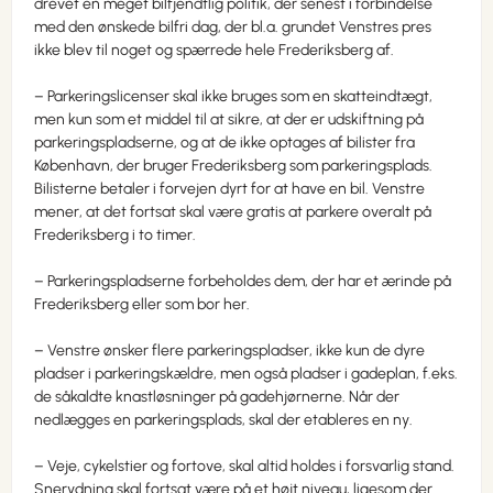
drevet en meget bilfjendtlig politik, der senest i forbindelse
med den ønskede bilfri dag, der bl.a. grundet Venstres pres
ikke blev til noget og spærrede hele Frederiksberg af.
– Parkeringslicenser skal ikke bruges som en skatteindtægt,
men kun som et middel til at sikre, at der er udskiftning på
parkeringspladserne, og at de ikke optages af bilister fra
København, der bruger Frederiksberg som parkeringsplads.
Bilisterne betaler i forvejen dyrt for at have en bil. Venstre
mener, at det fortsat skal være gratis at parkere overalt på
Frederiksberg i to timer.
– Parkeringspladserne forbeholdes dem, der har et ærinde på
Frederiksberg eller som bor her.
– Venstre ønsker flere parkeringspladser, ikke kun de dyre
pladser i parkeringskældre, men også pladser i gadeplan, f.eks.
de såkaldte knastløsninger på gadehjørnerne. Når der
nedlægges en parkeringsplads, skal der etableres en ny.
– Veje, cykelstier og fortove, skal altid holdes i forsvarlig stand.
Snerydning skal fortsat være på et højt niveau, ligesom der