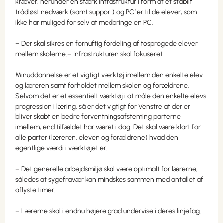
kræver; herunder en stærk infrastruktur i form af et stabilt
trådløst nedværk (samt support) og PC´er til de elever, som
ikke har muliged for selv at medbringe en PC.
– Der skal sikres en fornuftig fordeling af tosprogede elever
mellem skolerne.– Infrastrukturen skal fokuseret
Minuddannelse er et vigtigt værktøj imellem den enkelte elev
og læreren samt forholdet mellem skolen og forældrene.
Selvom det er et essentielt værktøj i at måle den enkelte elevs
progression i læring, så er det vigtigt for Venstre at der er
bliver skabt en bedre forventningsafsteming parterne
imellem, end tilfældet har været i dag. Det skal være klart for
alle parter (læreren, eleven og forældrene) hvad den
egentlige værdi i værktøjet er.
– Det generelle arbejdsmiljø skal være optimalt for lærerne,
således at sygefravær kan mindskes sammen med antallet af
aflyste timer.
– Lærerne skal i endnu højere grad undervise i deres linjefag.