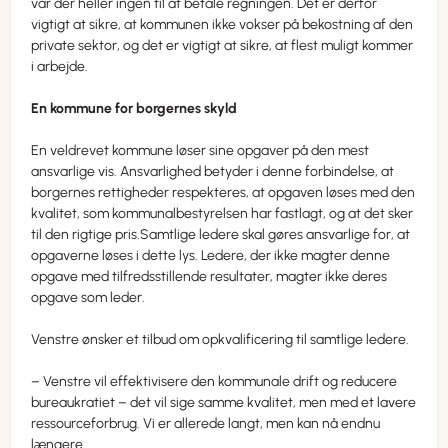
var der heller ingen til at betale regningen. Det er derfor
vigtigt at sikre, at kommunen ikke vokser på bekostning af den
private sektor, og det er vigtigt at sikre, at flest muligt kommer
i arbejde.
En kommune for borgernes skyld
En veldrevet kommune løser sine opgaver på den mest
ansvarlige vis. Ansvarlighed betyder i denne forbindelse, at
borgernes rettigheder respekteres, at opgaven løses med den
kvalitet, som kommunalbestyrelsen har fastlagt, og at det sker
til den rigtige pris.Samtlige ledere skal gøres ansvarlige for, at
opgaverne løses i dette lys. Ledere, der ikke magter denne
opgave med tilfredsstillende resultater, magter ikke deres
opgave som leder.
Venstre ønsker et tilbud om opkvalificering til samtlige ledere.
– Venstre vil effektivisere den kommunale drift og reducere
bureaukratiet – det vil sige samme kvalitet, men med et lavere
ressourceforbrug. Vi er allerede langt, men kan nå endnu
længere.