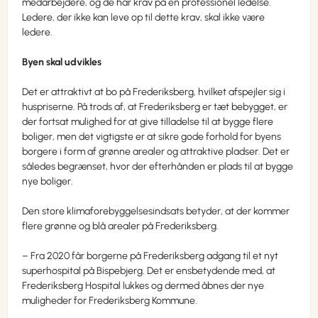
medarbejdere, og de har krav på en professionel ledelse.
Ledere, der ikke kan leve op til dette krav, skal ikke være
ledere.
Byen skal udvikles
Det er attraktivt at bo på Frederiksberg, hvilket afspejler sig i
huspriserne. På trods af, at Frederiksberg er tæt bebygget, er
der fortsat mulighed for at give tilladelse til at bygge flere
boliger, men det vigtigste er at sikre gode forhold for byens
borgere i form af grønne arealer og attraktive pladser. Det er
således begrænset, hvor der efterhånden er plads til at bygge
nye boliger.
Den store klimaforebyggelsesindsats betyder, at der kommer
flere grønne og blå arealer på Frederiksberg.
– Fra 2020 får borgerne på Frederiksberg adgang til et nyt
superhospital på Bispebjerg. Det er ensbetydende med, at
Frederiksberg Hospital lukkes og dermed åbnes der nye
muligheder for Frederiksberg Kommune.