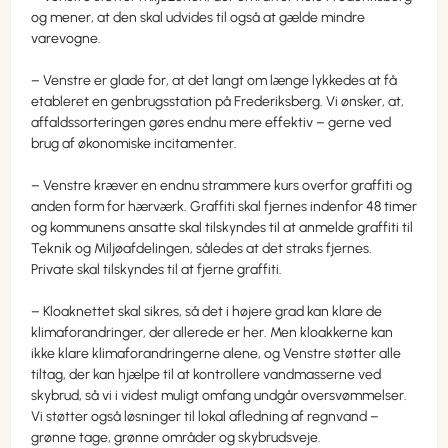
og mener, at den skal udvides til også at gælde mindre
varevogne.
– Venstre er glade for, at det langt om længe lykkedes at få
etableret en genbrugsstation på Frederiksberg. Vi ønsker, at,
affaldssorteringen gøres endnu mere effektiv – gerne ved
brug af økonomiske incitamenter.
– Venstre kræver en endnu strammere kurs overfor graffiti og
anden form for hærværk. Graffiti skal fjernes indenfor 48 timer
og kommunens ansatte skal tilskyndes til at anmelde graffiti til
Teknik og Miljøafdelingen, således at det straks fjernes.
Private skal tilskyndes til at fjerne graffiti.
– Kloaknettet skal sikres, så det i højere grad kan klare de
klimaforandringer, der allerede er her. Men kloakkerne kan
ikke klare klimaforandringerne alene, og Venstre støtter alle
tiltag, der kan hjælpe til at kontrollere vandmasserne ved
skybrud, så vi i videst muligt omfang undgår oversvømmelser.
Vi støtter også løsninger til lokal afledning af regnvand –
grønne tage, grønne områder og skybrudsveje.