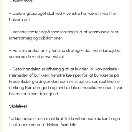
– tværtimod!
– Dækningsbidraget skal ned – venstre har været med til at
halvere det.
– Venstre støtter også sponsorering bl.a. af kommunale biler,
idrætsanlæg og publikationer.
– Venstre ønsker en ny turisme strategi – der skal udarbejdes i
samarbejde med erhvervslivet.
– Detailhandelen er afhængig af, at kunder i bil kan parkere i
nærheden af butikken. Venstre kæmper for, at butikkerne på
Frederiksberg aldrig ender i samme situation, som butikkerne
omkring Nørrebrogade og andre dele af nabokommunen, hvor
bilerne er blevet trængt ud.
Skolelivet
“Uddannelse er den mest kraftfulde våben, som du kan bruge
til at ændre verden”. Nelson Mandela.