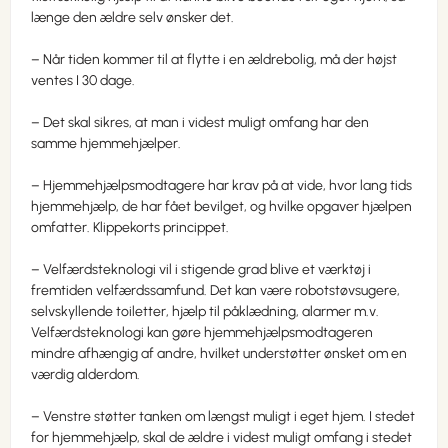
længe den ældre selv ønsker det.
– Når tiden kommer til at flytte i en ældrebolig, må der højst
ventes I 30 dage.
– Det skal sikres, at man i videst muligt omfang har den
samme hjemmehjælper.
– Hjemmehjælpsmodtagere har krav på at vide, hvor lang tids
hjemmehjælp, de har fået bevilget, og hvilke opgaver hjælpen
omfatter. Klippekorts princippet.
– Velfærdsteknologi vil i stigende grad blive et værktøj i
fremtiden velfærdssamfund. Det kan være robotstøvsugere,
selvskyllende toiletter, hjælp til påklædning, alarmer m.v.
Velfærdsteknologi kan gøre hjemmehjælpsmodtageren
mindre afhængig af andre, hvilket understøtter ønsket om en
værdig alderdom.
– Venstre støtter tanken om længst muligt i eget hjem. I stedet
for hjemmehjælp, skal de ældre i videst muligt omfang i stedet