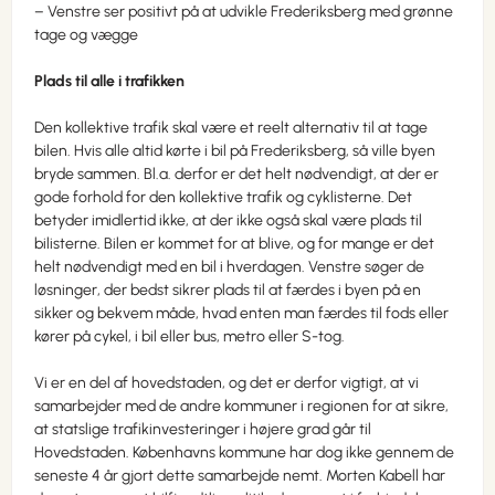
– Venstre ser positivt på at udvikle Frederiksberg med grønne
tage og vægge
Plads til alle i trafikken
Den kollektive trafik skal være et reelt alternativ til at tage
bilen. Hvis alle altid kørte i bil på Frederiksberg, så ville byen
bryde sammen. Bl.a. derfor er det helt nødvendigt, at der er
gode forhold for den kollektive trafik og cyklisterne. Det
betyder imidlertid ikke, at der ikke også skal være plads til
bilisterne. Bilen er kommet for at blive, og for mange er det
helt nødvendigt med en bil i hverdagen. Venstre søger de
løsninger, der bedst sikrer plads til at færdes i byen på en
sikker og bekvem måde, hvad enten man færdes til fods eller
kører på cykel, i bil eller bus, metro eller S-tog.
Vi er en del af hovedstaden, og det er derfor vigtigt, at vi
samarbejder med de andre kommuner i regionen for at sikre,
at statslige trafikinvesteringer i højere grad går til
Hovedstaden. Københavns kommune har dog ikke gennem de
seneste 4 år gjort dette samarbejde nemt. Morten Kabell har