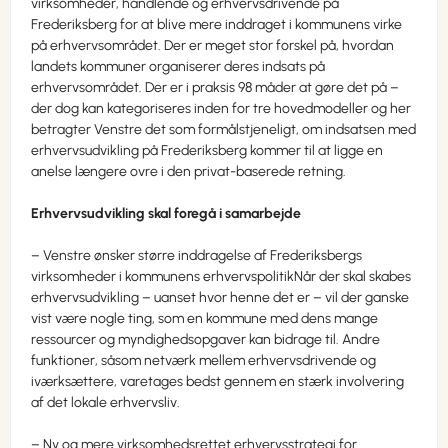
virksomheder, handlende og erhvervsdrivende på
Frederiksberg for at blive mere inddraget i kommunens virke
på erhvervsområdet. Der er meget stor forskel på, hvordan
landets kommuner organiserer deres indsats på
erhvervsområdet. Der er i praksis 98 måder at gøre det på –
der dog kan kategoriseres inden for tre hovedmodeller og her
betragter Venstre det som formålstjeneligt, om indsatsen med
erhvervsudvikling på Frederiksberg kommer til at ligge en
anelse længere ovre i den privat-baserede retning.
Erhvervsudvikling skal foregå i samarbejde
– Venstre ønsker større inddragelse af Frederiksbergs
virksomheder i kommunens erhvervspolitikNår der skal skabes
erhvervsudvikling – uanset hvor henne det er – vil der ganske
vist være nogle ting, som en kommune med dens mange
ressourcer og myndighedsopgaver kan bidrage til. Andre
funktioner, såsom netværk mellem erhvervsdrivende og
iværksættere, varetages bedst gennem en stærk involvering
af det lokale erhvervsliv.
– Ny og mere virksomhedsrettet erhvervsstrategi for