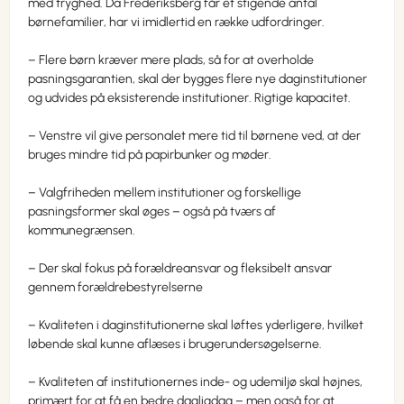
med tryghed. Da Frederiksberg får et stigende antal
børnefamilier, har vi imidlertid en række udfordringer.
– Flere børn kræver mere plads, så for at overholde
pasningsgarantien, skal der bygges flere nye daginstitutioner
og udvides på eksisterende institutioner. Rigtige kapacitet.
– Venstre vil give personalet mere tid til børnene ved, at der
bruges mindre tid på papirbunker og møder.
– Valgfriheden mellem institutioner og forskellige
pasningsformer skal øges – også på tværs af
kommunegrænsen.
– Der skal fokus på forældreansvar og fleksibelt ansvar
gennem forældrebestyrelserne
– Kvaliteten i daginstitutionerne skal løftes yderligere, hvilket
løbende skal kunne aflæses i brugerundersøgelserne.
– Kvaliteten af institutionernes inde- og udemiljø skal højnes,
primært for at få en bedre dagligdag – men også for at