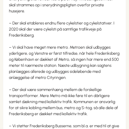
skal strammes op i snerydningspligten overfor private
husejere.
– Der skal etableres endnu flere cykelstier og cykelstativer. I
2020 skal der være cykelsti på samtlige trafikveje på
Frederiksberg.
– Vi skal have meget mere metro. Metroen skal udbygges
yderligere, og Venstre er først tilfredse, når hele Frederiksberg
og København er dækket af Metro, så ingen har mere end 500
meter til nærmeste station. Næste udbygning kan sagtens
planlægges allerede og udbygges sideløbende med
anlæggelse af metro Cityringen.
– Der skal være sammenhæng mellem de forskellige
transportformer. Mere Metro må ikke føre til en dårligere
samlet dækning med kollektiv trafik. Kommunen er ansvarlig
for at sikre kobling mellem bus, metro og S-tog, så alle dele af
Frederiksberg er dækket med kollektiv trafik.
– Vi støtter Frederiksberg Busserne, som bl.a. er med til at give