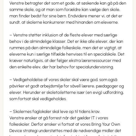
Venstre betragter det som et gode, at søskende kan gå på den
samme skole, og at man som forældre kan vælge den skole,
man finder bedst for sine børn. Endvidere mener vi, at det er
sundt, at skolerne konkurrerer med hinanden om eleverne.
– Venstre støtter inklusion af de fleste elever med særlige
behov i de almindelige klasser. Det er ikke alle elever, der kan
rummes på den almindelige folkeskole, men det er vigtigt, at
eleverne kun i særlige tilfælde henvises til en specialskole. Det
kræver naturligvis, at der følger ekstra lærerressourcer med
den enkelte elev, der har behov for specialundervisning.
– Vedligeholdelse af vores skoler skal være god, som også
påvirker et godt arbejdsmiljø for såvell lærere, pædagoger og
elever. Herunder er skoletoiletterne især (en evig) udfordring,
som fortsat skal vedligeholdes.
– Skolernes faglokaler skal leve op til tidens krav.
Venstre ønsker at gå forrest når det gælder IT i vores
folkeskoler. Derfor ønsker vi fortsat at vores Bring Your Own
Device strategi understøttes med de nødvendige midler det