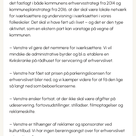
det fastlagt i både kommunens erhvervsstrategi fra 2014 og
kommuneplanstrategi fra 2016, at der skal være lokale netværk
for iværksættere og undervisning i iværksætteri i vores
folkeskoler. Det skal vi have ført ud i livet – og det er den type
aktivitet, som en ekstern part kan varetage på vegne af
kommunen.
– Venstre vil gøre det nemmere for iværksættere. Vi vil
mindske de administrative byrder og bl.a. etablere en
Kvikskranke på rådhuset for servicering af erhvervslivet.
– Venstre har fået sat prisen på parkeringslicensen for
erhvervslivet biler ned, og vi kæmper videre for at få den lige
så langt ned som beboerlicenserne.
– Venstre ønsker fortsat, at der ikke skal være afgifter på
udeservering, fortovsudstillinger, stilladser, filmoptagelser og
reklameskilte.
– Venstre er tilhænger af reklamer og sponsorater ved
kulturtilbud. Vi har ingen berøringsangst over for erhvervslivet