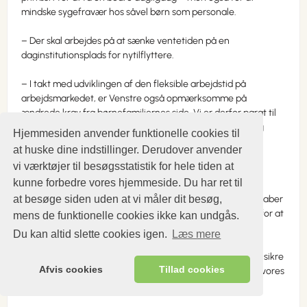
mindske sygefravær hos såvel børn som personale.
– Der skal arbejdes på at sænke ventetiden på en
daginstitutionsplads for nytilflyttere.
– I takt med udviklingen af den fleksible arbejdstid på
arbejdsmarkedet, er Venstre også opmærksomme på
ændrede krav fra børnefamiliernes side. Vi er derfor parat til
at indføre fleksible løsninger i form af deltidsordninger og
Hjemmesiden anvender funktionelle cookies til
ligeledes for at øge åbningstiderne.
at huske dine indstillinger. Derudover anvender
vi værktøjer til besøgsstatistik for hele tiden at
Målrettet integration og flygtninge
kunne forbedre vores hjemmeside. Du har ret til
at besøge siden uden at vi måler dit besøg,
Nøgleordene for en målrettet integration er danskkundskaber
og samfundsforståelse. Det er samtidig en forudsætning for at
mens de funktionelle cookies ikke kan undgås.
finde en plads på arbejdsmarkedet, men i endnu større
Du kan altid slette cookies igen.
Læs mere
udstrækning en forudsætning for en bedre uddannelse.
Venstres fokus vil primært blive rettet mod de unge for at sikre
Afvis cookies
Tillad cookies
dem en god uddannelse. Mere om flygtninge. Påtager os vores
ansvar.