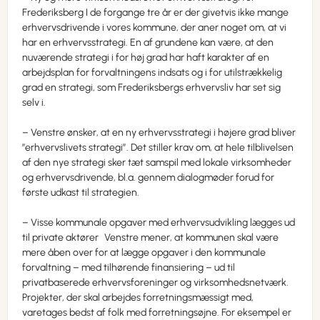
Frederiksberg I de forgange tre år er der givetvis ikke mange
erhvervsdrivende i vores kommune, der aner noget om, at vi
har en erhvervsstrategi. En af grundene kan være, at den
nuværende strategi i for høj grad har haft karakter af en
arbejdsplan for forvaltningens indsats og i for utilstrækkelig
grad en strategi, som Frederiksbergs erhvervsliv har set sig
selv i.
– Venstre ønsker, at en ny erhvervsstrategi i højere grad bliver
”erhvervslivets strategi”. Det stiller krav om, at hele tilblivelsen
af den nye strategi sker tæt samspil med lokale virksomheder
og erhvervsdrivende, bl.a. gennem dialogmøder forud for
første udkast til strategien.
– Visse kommunale opgaver med erhvervsudvikling lægges ud
til private aktører Venstre mener, at kommunen skal være
mere åben over for at lægge opgaver i den kommunale
forvaltning – med tilhørende finansiering – ud til
privatbaserede erhvervsforeninger og virksomhedsnetværk.
Projekter, der skal arbejdes forretningsmæssigt med,
varetages bedst af folk med forretningsøjne. For eksempel er